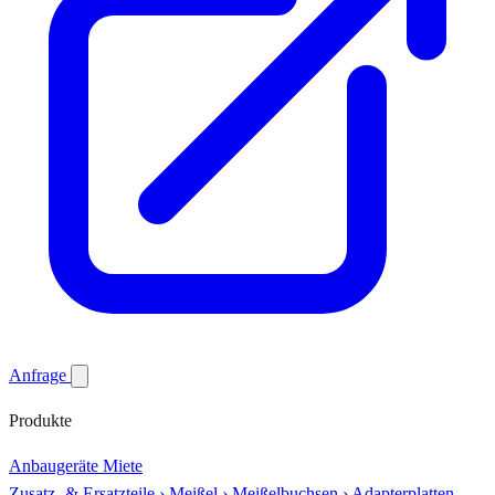
Anfrage
Produkte
Anbaugeräte
Miete
Zusatz- & Ersatzteile
›
Meißel
›
Meißelbuchsen
›
Adapterplatten