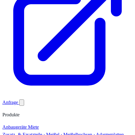
Anfrage
Produkte
Anbaugeräte
Miete
Zusatz- & Ersatzteile
›
Meißel
›
Meißelbuchsen
›
Adapterplatten