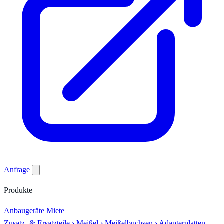
Anfrage
Produkte
Anbaugeräte
Miete
Zusatz- & Ersatzteile
›
Meißel
›
Meißelbuchsen
›
Adapterplatten