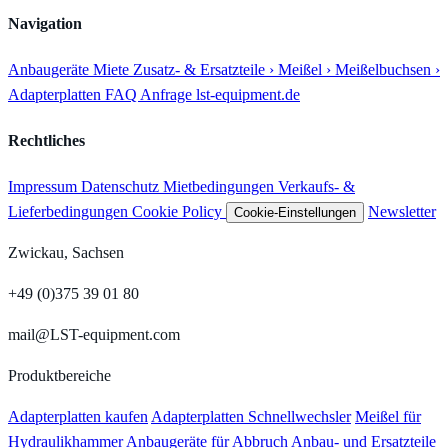
Navigation
Anbaugeräte
Miete
Zusatz- & Ersatzteile
› Meißel
› Meißelbuchsen
›
Adapterplatten
FAQ
Anfrage
lst-equipment.de
Rechtliches
Impressum
Datenschutz
Mietbedingungen
Verkaufs- &
Lieferbedingungen
Cookie Policy
Newsletter
Cookie-Einstellungen
Zwickau, Sachsen
+49 (0)375 39 01 80
mail@LST-equipment.com
Produktbereiche
Adapterplatten kaufen
Adapterplatten Schnellwechsler
Meißel für
Hydraulikhammer
Anbaugeräte für Abbruch
Anbau- und Ersatzteile