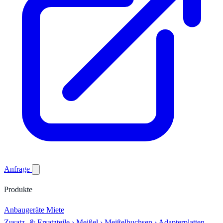
Anfrage
Produkte
Anbaugeräte
Miete
Zusatz- & Ersatzteile
›
Meißel
›
Meißelbuchsen
›
Adapterplatten