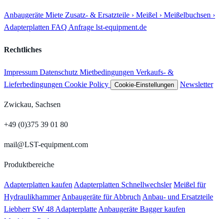
Anbaugeräte
Miete
Zusatz- & Ersatzteile
› Meißel
› Meißelbuchsen
›
Adapterplatten
FAQ
Anfrage
lst-equipment.de
Rechtliches
Impressum
Datenschutz
Mietbedingungen
Verkaufs- &
Lieferbedingungen
Cookie Policy
Newsletter
Cookie-Einstellungen
Zwickau, Sachsen
+49 (0)375 39 01 80
mail@LST-equipment.com
Produktbereiche
Adapterplatten kaufen
Adapterplatten Schnellwechsler
Meißel für
Hydraulikhammer
Anbaugeräte für Abbruch
Anbau- und Ersatzteile
Liebherr SW 48 Adapterplatte
Anbaugeräte Bagger kaufen