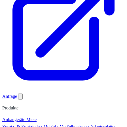
Anfrage
Produkte
Anbaugeräte
Miete
Zusatz- & Ersatzteile
›
Meißel
›
Meißelbuchsen
›
Adapterplatten