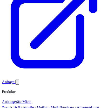
Anfrage
Produkte
Anbaugeräte
Miete
Zusatz- & Ersatzteile
›
Meißel
›
Meißelbuchsen
›
Adapterplatten