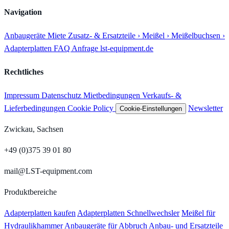
Navigation
Anbaugeräte
Miete
Zusatz- & Ersatzteile
› Meißel
› Meißelbuchsen
›
Adapterplatten
FAQ
Anfrage
lst-equipment.de
Rechtliches
Impressum
Datenschutz
Mietbedingungen
Verkaufs- &
Lieferbedingungen
Cookie Policy
Newsletter
Cookie-Einstellungen
Zwickau, Sachsen
+49 (0)375 39 01 80
mail@LST-equipment.com
Produktbereiche
Adapterplatten kaufen
Adapterplatten Schnellwechsler
Meißel für
Hydraulikhammer
Anbaugeräte für Abbruch
Anbau- und Ersatzteile