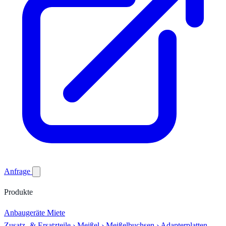
Anfrage
Produkte
Anbaugeräte
Miete
Zusatz- & Ersatzteile
›
Meißel
›
Meißelbuchsen
›
Adapterplatten