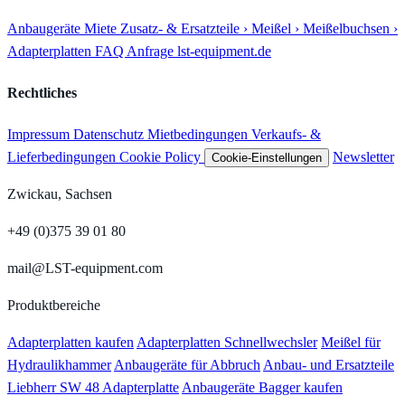
Anbaugeräte
Miete
Zusatz- & Ersatzteile
› Meißel
› Meißelbuchsen
›
Adapterplatten
FAQ
Anfrage
lst-equipment.de
Rechtliches
Impressum
Datenschutz
Mietbedingungen
Verkaufs- &
Lieferbedingungen
Cookie Policy
Newsletter
Cookie-Einstellungen
Zwickau, Sachsen
+49 (0)375 39 01 80
mail@LST-equipment.com
Produktbereiche
Adapterplatten kaufen
Adapterplatten Schnellwechsler
Meißel für
Hydraulikhammer
Anbaugeräte für Abbruch
Anbau- und Ersatzteile
Liebherr SW 48 Adapterplatte
Anbaugeräte Bagger kaufen