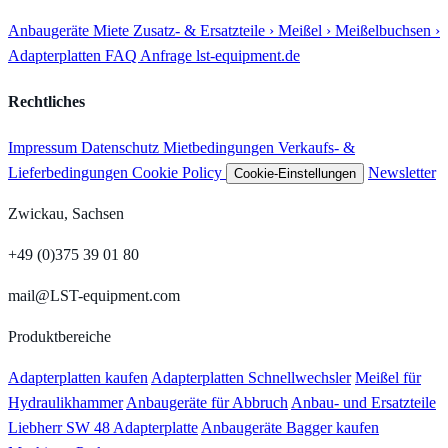
Anbaugeräte
Miete
Zusatz- & Ersatzteile
› Meißel
› Meißelbuchsen
›
Adapterplatten
FAQ
Anfrage
lst-equipment.de
Rechtliches
Impressum
Datenschutz
Mietbedingungen
Verkaufs- &
Lieferbedingungen
Cookie Policy
Newsletter
Cookie-Einstellungen
Zwickau, Sachsen
+49 (0)375 39 01 80
mail@LST-equipment.com
Produktbereiche
Adapterplatten kaufen
Adapterplatten Schnellwechsler
Meißel für
Hydraulikhammer
Anbaugeräte für Abbruch
Anbau- und Ersatzteile
Liebherr SW 48 Adapterplatte
Anbaugeräte Bagger kaufen