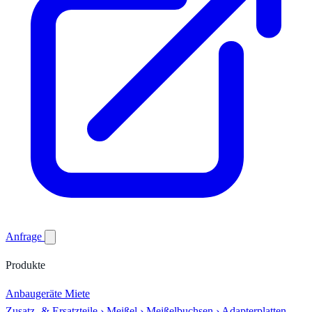
Anfrage
Produkte
Anbaugeräte
Miete
Zusatz- & Ersatzteile
›
Meißel
›
Meißelbuchsen
›
Adapterplatten