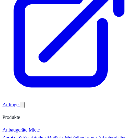
Anfrage
Produkte
Anbaugeräte
Miete
Zusatz- & Ersatzteile
›
Meißel
›
Meißelbuchsen
›
Adapterplatten