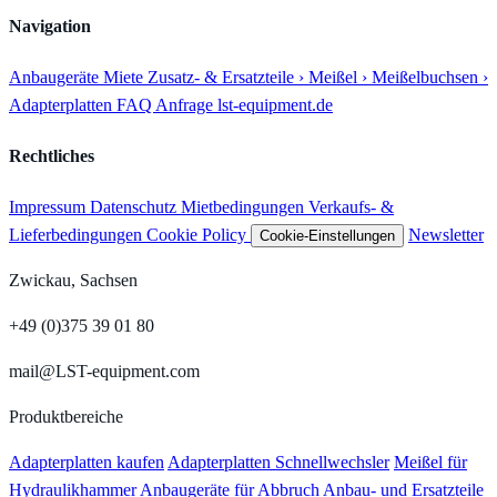
Navigation
Anbaugeräte
Miete
Zusatz- & Ersatzteile
› Meißel
› Meißelbuchsen
›
Adapterplatten
FAQ
Anfrage
lst-equipment.de
Rechtliches
Impressum
Datenschutz
Mietbedingungen
Verkaufs- &
Lieferbedingungen
Cookie Policy
Newsletter
Cookie-Einstellungen
Zwickau, Sachsen
+49 (0)375 39 01 80
mail@LST-equipment.com
Produktbereiche
Adapterplatten kaufen
Adapterplatten Schnellwechsler
Meißel für
Hydraulikhammer
Anbaugeräte für Abbruch
Anbau- und Ersatzteile