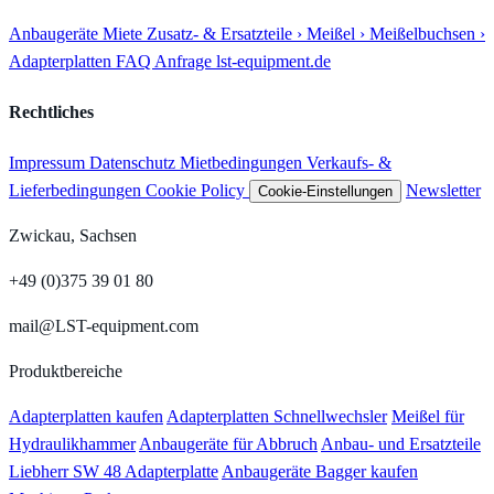
Anbaugeräte
Miete
Zusatz- & Ersatzteile
› Meißel
› Meißelbuchsen
›
Adapterplatten
FAQ
Anfrage
lst-equipment.de
Rechtliches
Impressum
Datenschutz
Mietbedingungen
Verkaufs- &
Lieferbedingungen
Cookie Policy
Newsletter
Cookie-Einstellungen
Zwickau, Sachsen
+49 (0)375 39 01 80
mail@LST-equipment.com
Produktbereiche
Adapterplatten kaufen
Adapterplatten Schnellwechsler
Meißel für
Hydraulikhammer
Anbaugeräte für Abbruch
Anbau- und Ersatzteile
Liebherr SW 48 Adapterplatte
Anbaugeräte Bagger kaufen