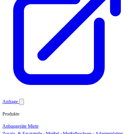
Anfrage
Produkte
Anbaugeräte
Miete
Zusatz- & Ersatzteile
›
Meißel
›
Meißelbuchsen
›
Adapterplatten