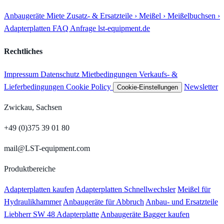
Anbaugeräte
Miete
Zusatz- & Ersatzteile
› Meißel
› Meißelbuchsen
›
Adapterplatten
FAQ
Anfrage
lst-equipment.de
Rechtliches
Impressum
Datenschutz
Mietbedingungen
Verkaufs- &
Lieferbedingungen
Cookie Policy
Newsletter
Cookie-Einstellungen
Zwickau, Sachsen
+49 (0)375 39 01 80
mail@LST-equipment.com
Produktbereiche
Adapterplatten kaufen
Adapterplatten Schnellwechsler
Meißel für
Hydraulikhammer
Anbaugeräte für Abbruch
Anbau- und Ersatzteile
Liebherr SW 48 Adapterplatte
Anbaugeräte Bagger kaufen