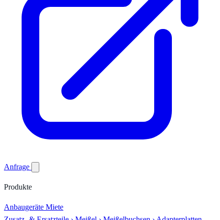
Anfrage
Produkte
Anbaugeräte
Miete
Zusatz- & Ersatzteile
›
Meißel
›
Meißelbuchsen
›
Adapterplatten