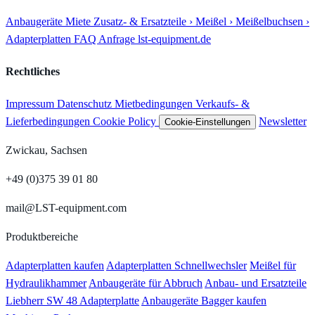
Anbaugeräte
Miete
Zusatz- & Ersatzteile
› Meißel
› Meißelbuchsen
›
Adapterplatten
FAQ
Anfrage
lst-equipment.de
Rechtliches
Impressum
Datenschutz
Mietbedingungen
Verkaufs- &
Lieferbedingungen
Cookie Policy
Newsletter
Cookie-Einstellungen
Zwickau, Sachsen
+49 (0)375 39 01 80
mail@LST-equipment.com
Produktbereiche
Adapterplatten kaufen
Adapterplatten Schnellwechsler
Meißel für
Hydraulikhammer
Anbaugeräte für Abbruch
Anbau- und Ersatzteile
Liebherr SW 48 Adapterplatte
Anbaugeräte Bagger kaufen