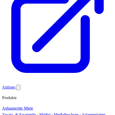
Anfrage
Produkte
Anbaugeräte
Miete
Zusatz- & Ersatzteile
›
Meißel
›
Meißelbuchsen
›
Adapterplatten