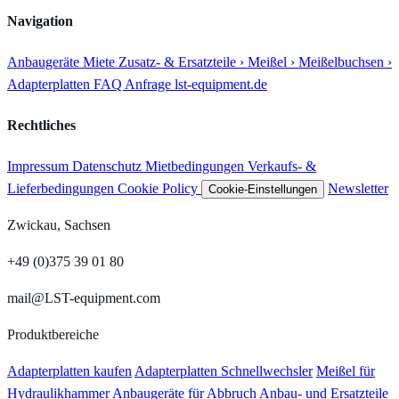
Navigation
Anbaugeräte
Miete
Zusatz- & Ersatzteile
› Meißel
› Meißelbuchsen
›
Adapterplatten
FAQ
Anfrage
lst-equipment.de
Rechtliches
Impressum
Datenschutz
Mietbedingungen
Verkaufs- &
Lieferbedingungen
Cookie Policy
Newsletter
Cookie-Einstellungen
Zwickau, Sachsen
+49 (0)375 39 01 80
mail@LST-equipment.com
Produktbereiche
Adapterplatten kaufen
Adapterplatten Schnellwechsler
Meißel für
Hydraulikhammer
Anbaugeräte für Abbruch
Anbau- und Ersatzteile