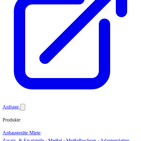
Anfrage
Produkte
Anbaugeräte
Miete
Zusatz- & Ersatzteile
›
Meißel
›
Meißelbuchsen
›
Adapterplatten