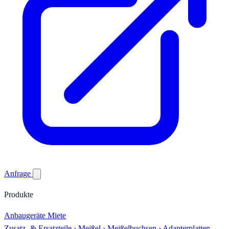
Anfrage
Produkte
Anbaugeräte
Miete
Zusatz- & Ersatzteile
›
Meißel
›
Meißelbuchsen
›
Adapterplatten