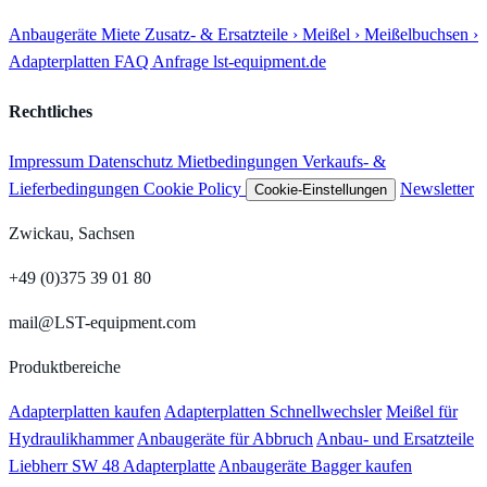
Anbaugeräte
Miete
Zusatz- & Ersatzteile
› Meißel
› Meißelbuchsen
›
Adapterplatten
FAQ
Anfrage
lst-equipment.de
Rechtliches
Impressum
Datenschutz
Mietbedingungen
Verkaufs- &
Lieferbedingungen
Cookie Policy
Newsletter
Cookie-Einstellungen
Zwickau, Sachsen
+49 (0)375 39 01 80
mail@LST-equipment.com
Produktbereiche
Adapterplatten kaufen
Adapterplatten Schnellwechsler
Meißel für
Hydraulikhammer
Anbaugeräte für Abbruch
Anbau- und Ersatzteile
Liebherr SW 48 Adapterplatte
Anbaugeräte Bagger kaufen