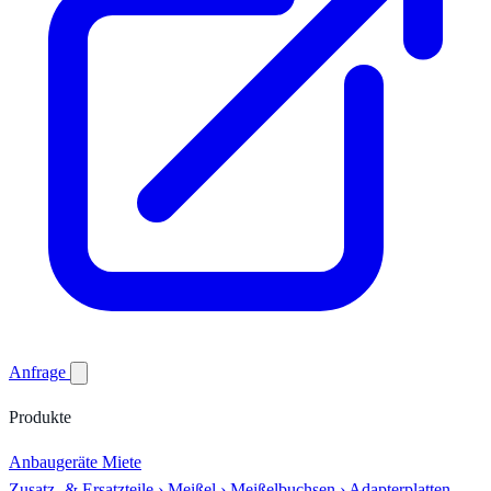
Anfrage
Produkte
Anbaugeräte
Miete
Zusatz- & Ersatzteile
›
Meißel
›
Meißelbuchsen
›
Adapterplatten