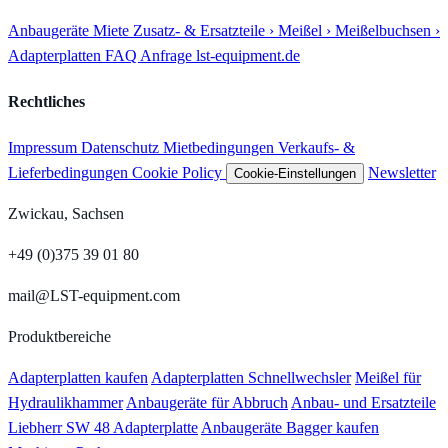
Anbaugeräte
Miete
Zusatz- & Ersatzteile
› Meißel
› Meißelbuchsen
›
Adapterplatten
FAQ
Anfrage
lst-equipment.de
Rechtliches
Impressum
Datenschutz
Mietbedingungen
Verkaufs- &
Lieferbedingungen
Cookie Policy
Newsletter
Cookie-Einstellungen
Zwickau, Sachsen
+49 (0)375 39 01 80
mail@LST-equipment.com
Produktbereiche
Adapterplatten kaufen
Adapterplatten Schnellwechsler
Meißel für
Hydraulikhammer
Anbaugeräte für Abbruch
Anbau- und Ersatzteile
Liebherr SW 48 Adapterplatte
Anbaugeräte Bagger kaufen