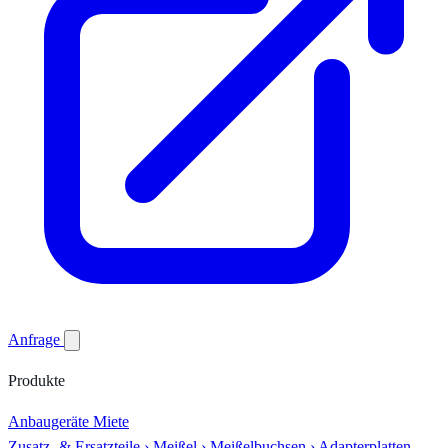
Anfrage
Produkte
Anbaugeräte
Miete
Zusatz- & Ersatzteile
›
Meißel
›
Meißelbuchsen
›
Adapterplatten