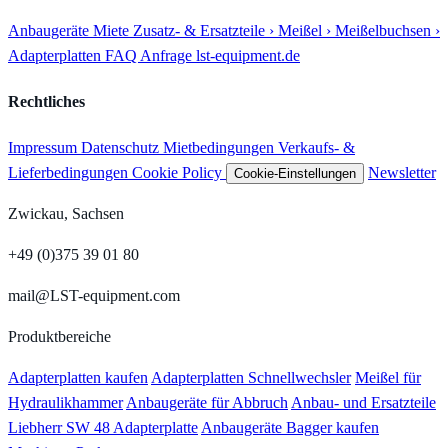
Anbaugeräte
Miete
Zusatz- & Ersatzteile
› Meißel
› Meißelbuchsen
›
Adapterplatten
FAQ
Anfrage
lst-equipment.de
Rechtliches
Impressum
Datenschutz
Mietbedingungen
Verkaufs- &
Lieferbedingungen
Cookie Policy
Newsletter
Cookie-Einstellungen
Zwickau, Sachsen
+49 (0)375 39 01 80
mail@LST-equipment.com
Produktbereiche
Adapterplatten kaufen
Adapterplatten Schnellwechsler
Meißel für
Hydraulikhammer
Anbaugeräte für Abbruch
Anbau- und Ersatzteile
Liebherr SW 48 Adapterplatte
Anbaugeräte Bagger kaufen