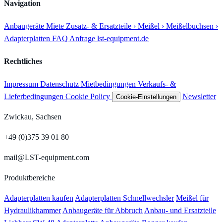
Navigation
Anbaugeräte
Miete
Zusatz- & Ersatzteile
› Meißel
› Meißelbuchsen
›
Adapterplatten
FAQ
Anfrage
lst-equipment.de
Rechtliches
Impressum
Datenschutz
Mietbedingungen
Verkaufs- &
Lieferbedingungen
Cookie Policy
Newsletter
Cookie-Einstellungen
Zwickau, Sachsen
+49 (0)375 39 01 80
mail@LST-equipment.com
Produktbereiche
Adapterplatten kaufen
Adapterplatten Schnellwechsler
Meißel für
Hydraulikhammer
Anbaugeräte für Abbruch
Anbau- und Ersatzteile