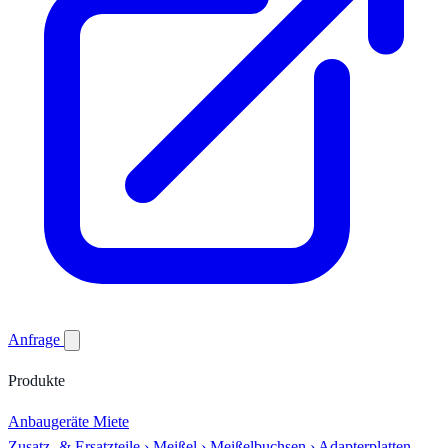
Anfrage
Produkte
Anbaugeräte
Miete
Zusatz- & Ersatzteile
›
Meißel
›
Meißelbuchsen
›
Adapterplatten