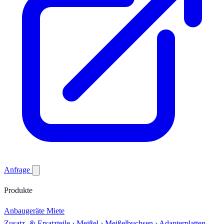
Anfrage
Produkte
Anbaugeräte
Miete
Zusatz- & Ersatzteile
›
Meißel
›
Meißelbuchsen
›
Adapterplatten