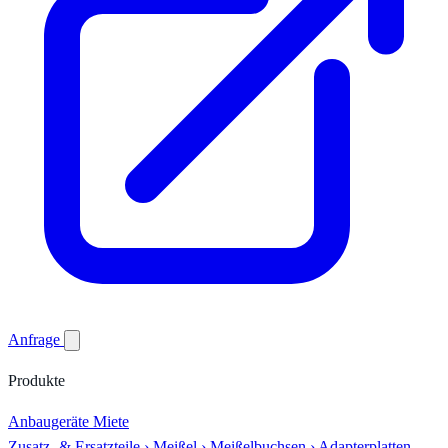
Anfrage
Produkte
Anbaugeräte
Miete
Zusatz- & Ersatzteile
›
Meißel
›
Meißelbuchsen
›
Adapterplatten