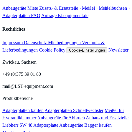
Anbaugeräte
Miete
Zusatz- & Ersatzteile
› Meißel
› Meißelbuchsen
›
Adapterplatten
FAQ
Anfrage
lst-equipment.de
Rechtliches
Impressum
Datenschutz
Mietbedingungen
Verkaufs- &
Lieferbedingungen
Cookie Policy
Newsletter
Cookie-Einstellungen
Zwickau, Sachsen
+49 (0)375 39 01 80
mail@LST-equipment.com
Produktbereiche
Adapterplatten kaufen
Adapterplatten Schnellwechsler
Meißel für
Hydraulikhammer
Anbaugeräte für Abbruch
Anbau- und Ersatzteile
Liebherr SW 48 Adapterplatte
Anbaugeräte Bagger kaufen