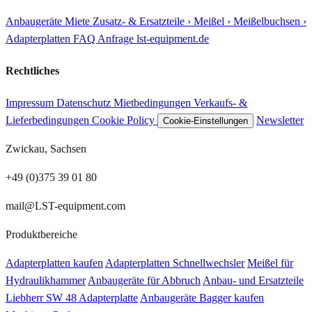
Anbaugeräte
Miete
Zusatz- & Ersatzteile
› Meißel
› Meißelbuchsen
›
Adapterplatten
FAQ
Anfrage
lst-equipment.de
Rechtliches
Impressum
Datenschutz
Mietbedingungen
Verkaufs- &
Lieferbedingungen
Cookie Policy
Newsletter
Cookie-Einstellungen
Zwickau, Sachsen
+49 (0)375 39 01 80
mail@LST-equipment.com
Produktbereiche
Adapterplatten kaufen
Adapterplatten Schnellwechsler
Meißel für
Hydraulikhammer
Anbaugeräte für Abbruch
Anbau- und Ersatzteile
Liebherr SW 48 Adapterplatte
Anbaugeräte Bagger kaufen