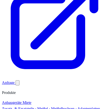
Anfrage
Produkte
Anbaugeräte
Miete
Zusatz- & Ersatzteile
›
Meißel
›
Meißelbuchsen
›
Adapterplatten