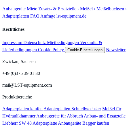
Anbaugeräte
Miete
Zusatz- & Ersatzteile
› Meißel
› Meißelbuchsen
›
Adapterplatten
FAQ
Anfrage
lst-equipment.de
Rechtliches
Impressum
Datenschutz
Mietbedingungen
Verkaufs- &
Lieferbedingungen
Cookie Policy
Newsletter
Cookie-Einstellungen
Zwickau, Sachsen
+49 (0)375 39 01 80
mail@LST-equipment.com
Produktbereiche
Adapterplatten kaufen
Adapterplatten Schnellwechsler
Meißel für
Hydraulikhammer
Anbaugeräte für Abbruch
Anbau- und Ersatzteile
Liebherr SW 48 Adapterplatte
Anbaugeräte Bagger kaufen