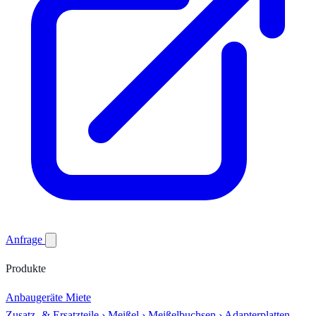
Anfrage
Produkte
Anbaugeräte
Miete
Zusatz- & Ersatzteile
›
Meißel
›
Meißelbuchsen
›
Adapterplatten