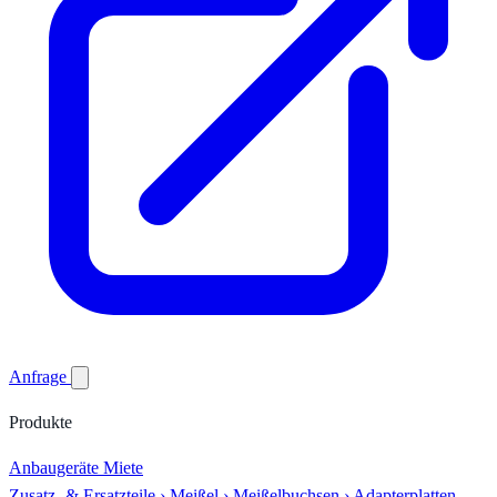
Anfrage
Produkte
Anbaugeräte
Miete
Zusatz- & Ersatzteile
›
Meißel
›
Meißelbuchsen
›
Adapterplatten