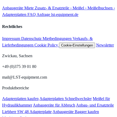
Anbaugeräte
Miete
Zusatz- & Ersatzteile
› Meißel
› Meißelbuchsen
›
Adapterplatten
FAQ
Anfrage
lst-equipment.de
Rechtliches
Impressum
Datenschutz
Mietbedingungen
Verkaufs- &
Lieferbedingungen
Cookie Policy
Newsletter
Cookie-Einstellungen
Zwickau, Sachsen
+49 (0)375 39 01 80
mail@LST-equipment.com
Produktbereiche
Adapterplatten kaufen
Adapterplatten Schnellwechsler
Meißel für
Hydraulikhammer
Anbaugeräte für Abbruch
Anbau- und Ersatzteile
Liebherr SW 48 Adapterplatte
Anbaugeräte Bagger kaufen