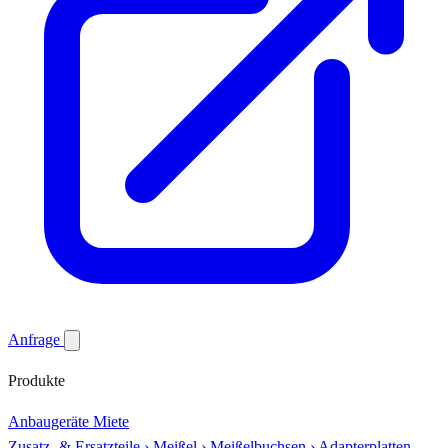
Anfrage
Produkte
Anbaugeräte
Miete
Zusatz- & Ersatzteile
›
Meißel
›
Meißelbuchsen
›
Adapterplatten