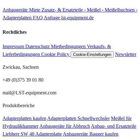
Anbaugeräte
Miete
Zusatz- & Ersatzteile
› Meißel
› Meißelbuchsen
›
Adapterplatten
FAQ
Anfrage
lst-equipment.de
Rechtliches
Impressum
Datenschutz
Mietbedingungen
Verkaufs- &
Lieferbedingungen
Cookie Policy
Newsletter
Cookie-Einstellungen
Zwickau, Sachsen
+49 (0)375 39 01 80
mail@LST-equipment.com
Produktbereiche
Adapterplatten kaufen
Adapterplatten Schnellwechsler
Meißel für
Hydraulikhammer
Anbaugeräte für Abbruch
Anbau- und Ersatzteile
Liebherr SW 48 Adapterplatte
Anbaugeräte Bagger kaufen