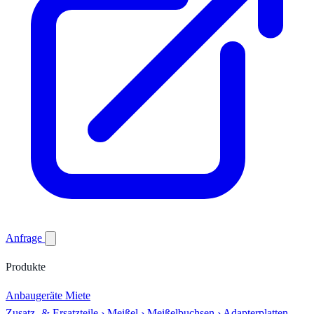
Anfrage
Produkte
Anbaugeräte
Miete
Zusatz- & Ersatzteile
›
Meißel
›
Meißelbuchsen
›
Adapterplatten