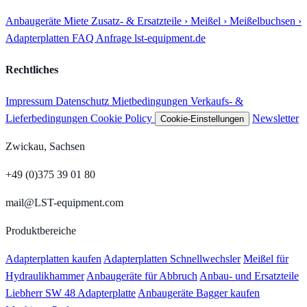
Anbaugeräte
Miete
Zusatz- & Ersatzteile
› Meißel
› Meißelbuchsen
›
Adapterplatten
FAQ
Anfrage
lst-equipment.de
Rechtliches
Impressum
Datenschutz
Mietbedingungen
Verkaufs- &
Lieferbedingungen
Cookie Policy
Newsletter
Cookie-Einstellungen
Zwickau, Sachsen
+49 (0)375 39 01 80
mail@LST-equipment.com
Produktbereiche
Adapterplatten kaufen
Adapterplatten Schnellwechsler
Meißel für
Hydraulikhammer
Anbaugeräte für Abbruch
Anbau- und Ersatzteile
Liebherr SW 48 Adapterplatte
Anbaugeräte Bagger kaufen