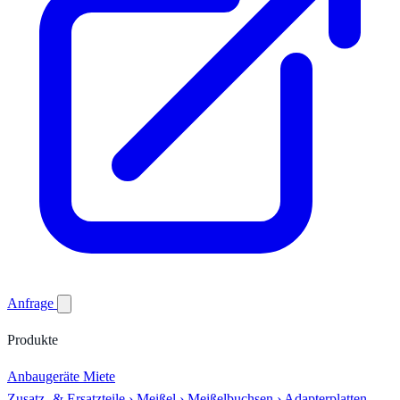
Anfrage
Produkte
Anbaugeräte
Miete
Zusatz- & Ersatzteile
›
Meißel
›
Meißelbuchsen
›
Adapterplatten