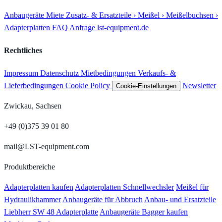
Anbaugeräte
Miete
Zusatz- & Ersatzteile
› Meißel
› Meißelbuchsen
›
Adapterplatten
FAQ
Anfrage
lst-equipment.de
Rechtliches
Impressum
Datenschutz
Mietbedingungen
Verkaufs- &
Lieferbedingungen
Cookie Policy
Newsletter
Cookie-Einstellungen
Zwickau, Sachsen
+49 (0)375 39 01 80
mail@LST-equipment.com
Produktbereiche
Adapterplatten kaufen
Adapterplatten Schnellwechsler
Meißel für
Hydraulikhammer
Anbaugeräte für Abbruch
Anbau- und Ersatzteile
Liebherr SW 48 Adapterplatte
Anbaugeräte Bagger kaufen