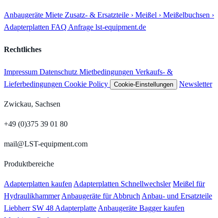
Anbaugeräte
Miete
Zusatz- & Ersatzteile
› Meißel
› Meißelbuchsen
›
Adapterplatten
FAQ
Anfrage
lst-equipment.de
Rechtliches
Impressum
Datenschutz
Mietbedingungen
Verkaufs- &
Lieferbedingungen
Cookie Policy
Newsletter
Cookie-Einstellungen
Zwickau, Sachsen
+49 (0)375 39 01 80
mail@LST-equipment.com
Produktbereiche
Adapterplatten kaufen
Adapterplatten Schnellwechsler
Meißel für
Hydraulikhammer
Anbaugeräte für Abbruch
Anbau- und Ersatzteile
Liebherr SW 48 Adapterplatte
Anbaugeräte Bagger kaufen