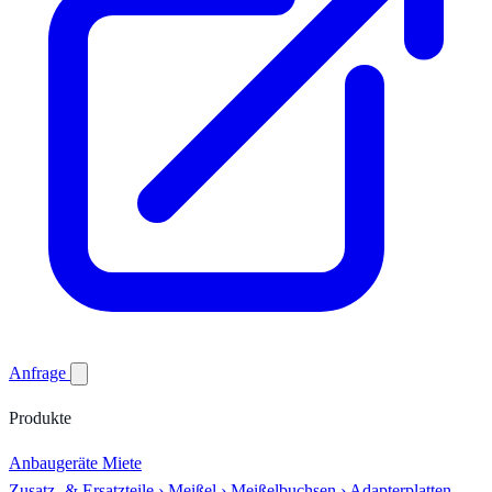
Anfrage
Produkte
Anbaugeräte
Miete
Zusatz- & Ersatzteile
›
Meißel
›
Meißelbuchsen
›
Adapterplatten