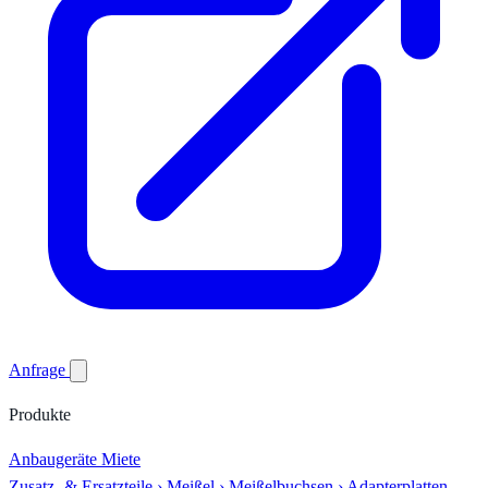
Anfrage
Produkte
Anbaugeräte
Miete
Zusatz- & Ersatzteile
›
Meißel
›
Meißelbuchsen
›
Adapterplatten