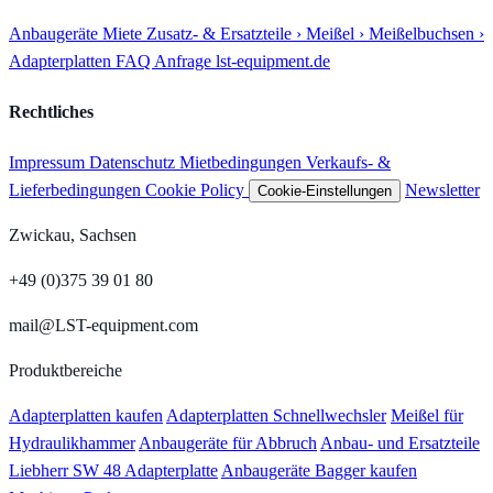
Anbaugeräte
Miete
Zusatz- & Ersatzteile
› Meißel
› Meißelbuchsen
›
Adapterplatten
FAQ
Anfrage
lst-equipment.de
Rechtliches
Impressum
Datenschutz
Mietbedingungen
Verkaufs- &
Lieferbedingungen
Cookie Policy
Newsletter
Cookie-Einstellungen
Zwickau, Sachsen
+49 (0)375 39 01 80
mail@LST-equipment.com
Produktbereiche
Adapterplatten kaufen
Adapterplatten Schnellwechsler
Meißel für
Hydraulikhammer
Anbaugeräte für Abbruch
Anbau- und Ersatzteile
Liebherr SW 48 Adapterplatte
Anbaugeräte Bagger kaufen