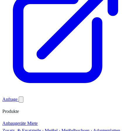
Anfrage
Produkte
Anbaugeräte
Miete
Zusatz- & Ersatzteile
›
Meißel
›
Meißelbuchsen
›
Adapterplatten