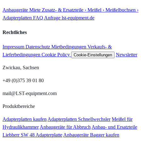
Anbaugeräte
Miete
Zusatz- & Ersatzteile
› Meißel
› Meißelbuchsen
›
Adapterplatten
FAQ
Anfrage
lst-equipment.de
Rechtliches
Impressum
Datenschutz
Mietbedingungen
Verkaufs- &
Lieferbedingungen
Cookie Policy
Newsletter
Cookie-Einstellungen
Zwickau, Sachsen
+49 (0)375 39 01 80
mail@LST-equipment.com
Produktbereiche
Adapterplatten kaufen
Adapterplatten Schnellwechsler
Meißel für
Hydraulikhammer
Anbaugeräte für Abbruch
Anbau- und Ersatzteile
Liebherr SW 48 Adapterplatte
Anbaugeräte Bagger kaufen