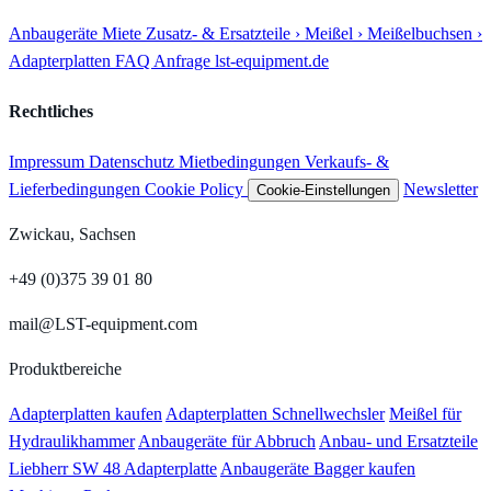
Anbaugeräte
Miete
Zusatz- & Ersatzteile
› Meißel
› Meißelbuchsen
›
Adapterplatten
FAQ
Anfrage
lst-equipment.de
Rechtliches
Impressum
Datenschutz
Mietbedingungen
Verkaufs- &
Lieferbedingungen
Cookie Policy
Newsletter
Cookie-Einstellungen
Zwickau, Sachsen
+49 (0)375 39 01 80
mail@LST-equipment.com
Produktbereiche
Adapterplatten kaufen
Adapterplatten Schnellwechsler
Meißel für
Hydraulikhammer
Anbaugeräte für Abbruch
Anbau- und Ersatzteile
Liebherr SW 48 Adapterplatte
Anbaugeräte Bagger kaufen