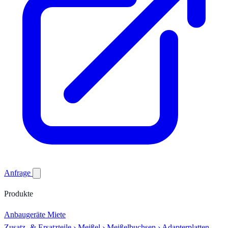
Anfrage
Produkte
Anbaugeräte
Miete
Zusatz- & Ersatzteile
›
Meißel
›
Meißelbuchsen
›
Adapterplatten