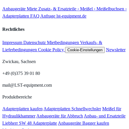
Anbaugeräte
Miete
Zusatz- & Ersatzteile
› Meißel
› Meißelbuchsen
›
Adapterplatten
FAQ
Anfrage
lst-equipment.de
Rechtliches
Impressum
Datenschutz
Mietbedingungen
Verkaufs- &
Lieferbedingungen
Cookie Policy
Newsletter
Cookie-Einstellungen
Zwickau, Sachsen
+49 (0)375 39 01 80
mail@LST-equipment.com
Produktbereiche
Adapterplatten kaufen
Adapterplatten Schnellwechsler
Meißel für
Hydraulikhammer
Anbaugeräte für Abbruch
Anbau- und Ersatzteile
Liebherr SW 48 Adapterplatte
Anbaugeräte Bagger kaufen