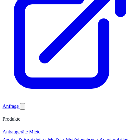
Anfrage
Produkte
Anbaugeräte
Miete
Zusatz- & Ersatzteile
›
Meißel
›
Meißelbuchsen
›
Adapterplatten