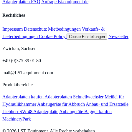
Adapterplatten
FAQ
Anfrage
lst-equipment.de
Rechtliches
Impressum
Datenschutz
Mietbedingungen
Verkaufs- &
Lieferbedingungen
Cookie Policy
Newsletter
Cookie-Einstellungen
Zwickau, Sachsen
+49 (0)375 39 01 80
mail@LST-equipment.com
Produktbereiche
Adapterplatten kaufen
Adapterplatten Schnellwechsler
Meißel für
Hydraulikhammer
Anbaugeräte für Abbruch
Anbau- und Ersatzteile
Liebherr SW 48 Adapterplatte
Anbaugeräte Bagger kaufen
MachineryPark
© 2026 LST Equipment. Alle Rechte vorbehalten.