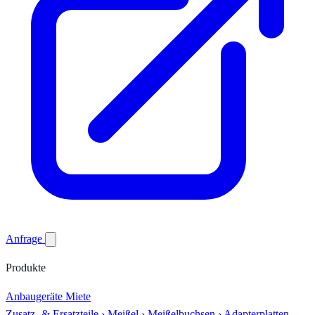
Anfrage
Produkte
Anbaugeräte
Miete
Zusatz- & Ersatzteile
›
Meißel
›
Meißelbuchsen
›
Adapterplatten