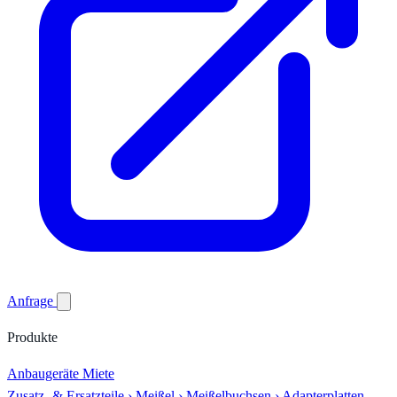
Anfrage
Produkte
Anbaugeräte
Miete
Zusatz- & Ersatzteile
›
Meißel
›
Meißelbuchsen
›
Adapterplatten