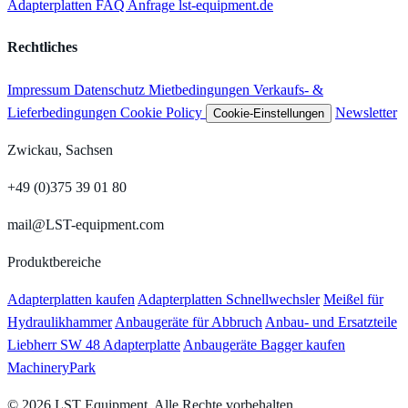
Adapterplatten
FAQ
Anfrage
lst-equipment.de
Rechtliches
Impressum
Datenschutz
Mietbedingungen
Verkaufs- &
Lieferbedingungen
Cookie Policy
Newsletter
Cookie-Einstellungen
Zwickau, Sachsen
+49 (0)375 39 01 80
mail@LST-equipment.com
Produktbereiche
Adapterplatten kaufen
Adapterplatten Schnellwechsler
Meißel für
Hydraulikhammer
Anbaugeräte für Abbruch
Anbau- und Ersatzteile
Liebherr SW 48 Adapterplatte
Anbaugeräte Bagger kaufen
MachineryPark
© 2026 LST Equipment. Alle Rechte vorbehalten.