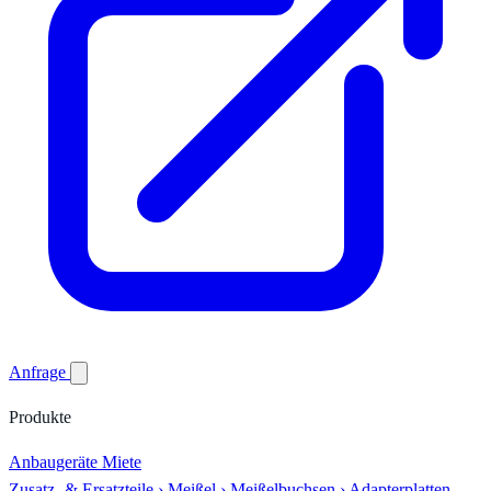
Anfrage
Produkte
Anbaugeräte
Miete
Zusatz- & Ersatzteile
›
Meißel
›
Meißelbuchsen
›
Adapterplatten