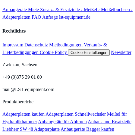
Anbaugeräte
Miete
Zusatz- & Ersatzteile
› Meißel
› Meißelbuchsen
›
Adapterplatten
FAQ
Anfrage
lst-equipment.de
Rechtliches
Impressum
Datenschutz
Mietbedingungen
Verkaufs- &
Lieferbedingungen
Cookie Policy
Newsletter
Cookie-Einstellungen
Zwickau, Sachsen
+49 (0)375 39 01 80
mail@LST-equipment.com
Produktbereiche
Adapterplatten kaufen
Adapterplatten Schnellwechsler
Meißel für
Hydraulikhammer
Anbaugeräte für Abbruch
Anbau- und Ersatzteile
Liebherr SW 48 Adapterplatte
Anbaugeräte Bagger kaufen