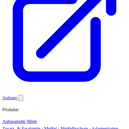
Anfrage
Produkte
Anbaugeräte
Miete
Zusatz- & Ersatzteile
›
Meißel
›
Meißelbuchsen
›
Adapterplatten